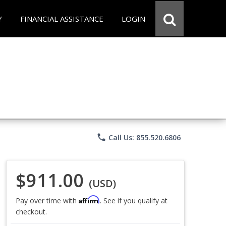
Y
FINANCIAL ASSISTANCE
LOGIN
phone
Call Us: 855.520.6806
$911.00
(USD)
Affirm
Pay over time with
. See if you qualify at
checkout.