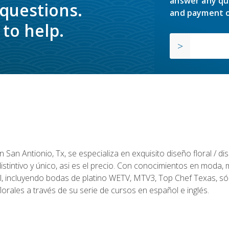
answer any qu
 questions.
and payment o
to help.
en San Antionio, Tx, se especializa en exquisito diseño floral / 
tintivo y único, asi es el precio. Con conocimientos en moda, m
l, incluyendo bodas de platino WETV, MTV3, Top Chef Texas, sól
rales a través de su serie de cursos en español e inglés.