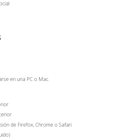
cial
s
zarse en una PC o Mac.
ior.
erior.
sión de Firefox, Chrome o Safari.
uido)