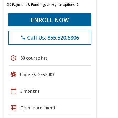
Payment & Funding:
view your options
ENROLL NOW
Call Us: 855.520.6806
phone
schedule
80 course hrs
Code ES-GES2003
calendar_today
3 months
grid_on
Open enrollment