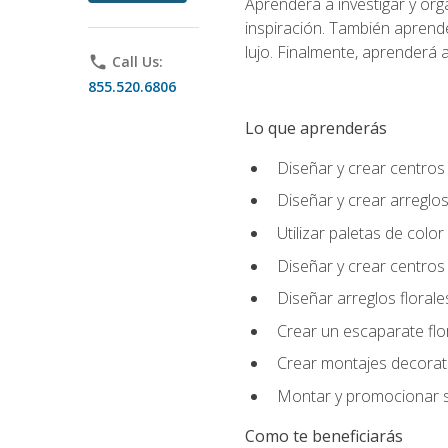
Aprenderá a investigar y org
inspiración. También aprende
lujo. Finalmente, aprenderá a
phone
Call Us:
855.520.6806
Lo que aprenderás
Diseñar y crear centros
Diseñar y crear arreglos
Utilizar paletas de color
Diseñar y crear centros
Diseñar arreglos florale
Crear un escaparate flo
Crear montajes decorati
Montar y promocionar se
Como te beneficiarás