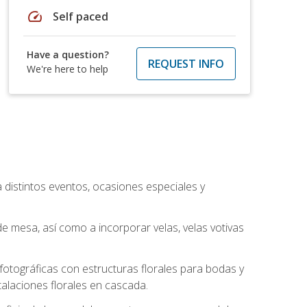
speed
Self paced
Have a question?
REQUEST INFO
We're here to help
a distintos eventos, ocasiones especiales y
e mesa, así como a incorporar velas, velas votivas
otográficas con estructuras florales para bodas y
alaciones florales en cascada.