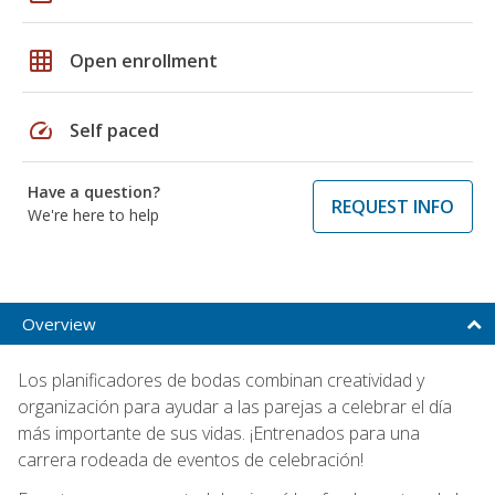
grid_on
Open enrollment
speed
Self paced
Have a question?
REQUEST INFO
We're here to help
Overview
Los planificadores de bodas combinan creatividad y
organización para ayudar a las parejas a celebrar el día
más importante de sus vidas. ¡Entrenados para una
carrera rodeada de eventos de celebración!