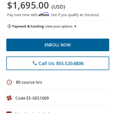
$1,695.00
(USD)
Affirm
Pay over time with
. See if you qualify at checkout.
Payment & Funding:
view your options
ENROLL NOW
Call Us: 855.520.6806
phone
schedule
80 course hrs
Code ES-GES1009