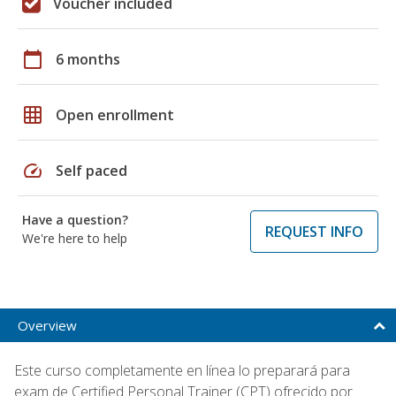
Voucher included
calendar_today
6 months
grid_on
Open enrollment
speed
Self paced
Have a question?
REQUEST INFO
We're here to help
Overview
Este curso completamente en línea lo preparará para
exam de Certified Personal Trainer (CPT) ofrecido por