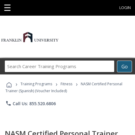
☰
LOGIN
Search
Go
Career
Training
›
›
›
Programs
Training Programs
Fitness
NASM Certified Personal
Trainer (Spanish) (Voucher Included)
phone
Call Us: 855.520.6806
NASM Certified Personal Trainer