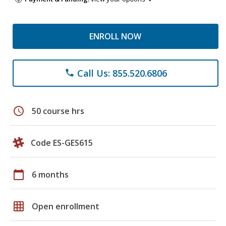
ENROLL NOW
Call Us: 855.520.6806
phone
schedule
50 course hrs
Code ES-GES615
calendar_today
6 months
grid_on
Open enrollment