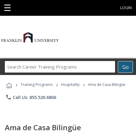
☰
LOGIN
Search
Go
Career
Training
›
›
›
Programs
Training Programs
Hospitality
Ama de Casa Bilingüe
phone
Call Us: 855.520.6806
Ama de Casa Bilingüe