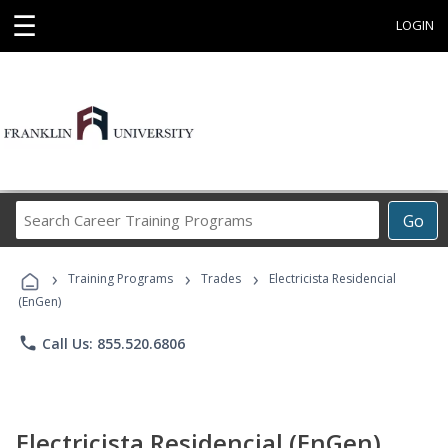
☰
LOGIN
Search
Go
Career
Training
›
›
›
Programs
Training Programs
Trades
Electricista Residencial
(EnGen)
phone
Call Us: 855.520.6806
Electricista Residencial (EnGen)