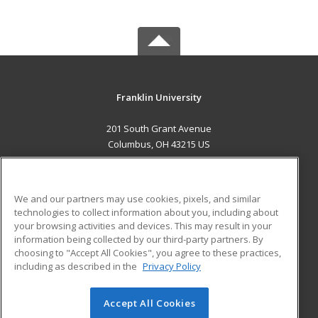
Franklin University
201 South Grant Avenue
Columbus, OH 43215 US
MAIN CONTENT
Career Training
We and our partners may use cookies, pixels, and similar
technologies to collect information about you, including about
ADDITIONAL RESOURCES
your browsing activities and devices. This may result in your
information being collected by our third-party partners. By
Military
Student Blog
choosing to "Accept All Cookies", you agree to these practices,
Financial Assistance
including as described in the
Privacy Policy
Help
Accept All Cookies
© 2026 ed2go, a division of Cengage Learning. All rights