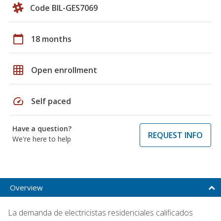
Code BIL-GES7069
calendar_today
18 months
grid_on
Open enrollment
speed
Self paced
Have a question?
REQUEST INFO
We're here to help
Overview
La demanda de electricistas residenciales calificados