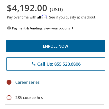
$4,192.00
(USD)
Affirm
Pay over time with
. See if you qualify at checkout.
Payment & Funding:
view your options
ENROLL NOW
Call Us: 855.520.6806
phone
info
Career series
schedule
285 course hrs