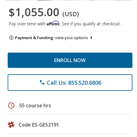
$1,055.00
(USD)
Affirm
Pay over time with
. See if you qualify at checkout.
Payment & Funding:
view your options
ENROLL NOW
Call Us: 855.520.6806
phone
schedule
55 course hrs
Code ES-GES2191