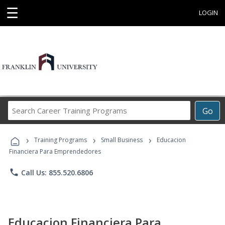
☰
LOGIN
Search
Go
Career
Training
›
›
›
Programs
Training Programs
Small Business
Educacion
Financiera Para Emprendedores
phone
Call Us: 855.520.6806
Educacion Financiera Para