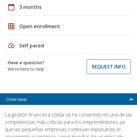
calendar_today
3 months
grid_on
Open enrollment
speed
Self paced
Have a question?
REQUEST INFO
We're here to help
Overview
La gestión financiera sólida se ha convertido en una de las
competencias más críticas para los emprendedores, ya
que las pequeñas empresas continúan impulsando el
crecimiento económico a nivel mundial. En un mercado