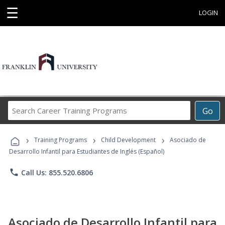
☰
LOGIN
Search
Go
Career
Training
›
›
›
Programs
Training Programs
Child Development
Asociado de
Desarrollo Infantil para Estudiantes de Inglés (Español)
phone
Call Us: 855.520.6806
Asociado de Desarrollo Infantil para