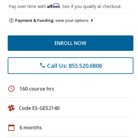
Affirm
Pay over time with
. See if you qualify at checkout.
Payment & Funding:
view your options
ENROLL NOW
Call Us: 855.520.6806
phone
schedule
160 course hrs
Code ES-GES2140
calendar_today
6 months