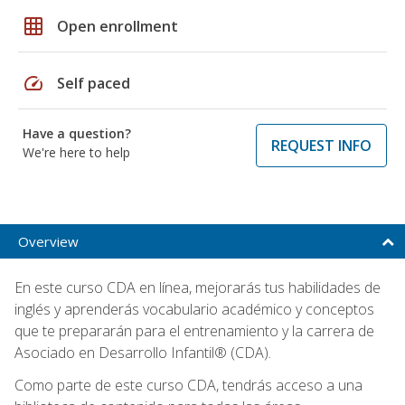
grid_on
Open enrollment
speed
Self paced
Have a question?
REQUEST INFO
We're here to help
Overview
En este curso CDA en línea, mejorarás tus habilidades de
inglés y aprenderás vocabulario académico y conceptos
que te prepararán para el entrenamiento y la carrera de
Asociado en Desarrollo Infantil® (CDA).
Como parte de este curso CDA, tendrás acceso a una