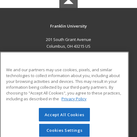
Franklin University
201 South Grant Avenue
Columbus, OH 43215 US
MAIN CONTENT
Career Training
We and our partners may use cookies, pixels, and similar
technologies to collect information about you, including about
ADDITIONAL RESOURCES
your browsing activities and devices. This may result in your
information being collected by our third-party partners. By
Military
Student Blog
choosing to "Accept All Cookies", you agree to these practices,
Financial Assistance
including as described in the
Privacy Policy
Help
Accept All Cookies
© 2026 ed2go, a division of Cengage Learning. All rights
reserved. The material on this site cannot be reproduced or
redistributed unless you have obtained prior written
Cookies Settings
permission from Cengage Learning.
Privacy Policy